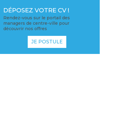
DÉPOSEZ VOTRE CV !
Rendez-vous sur le portail des
managers de centre-ville pour
découvrir nos offres
JE POSTULE