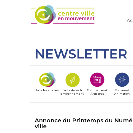
Ac
NEWSLETTER
Tous les articles
Cadre de vie &
Commerces &
Culture et
environnement
Artisanat
Animation
Annonce du Printemps du Numér
ville