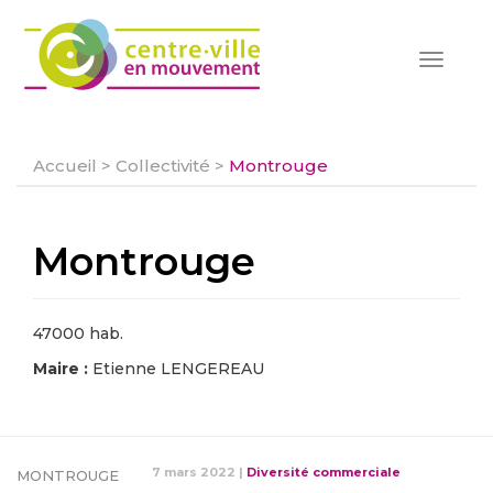
Toggle
navigat
Accueil
>
Collectivité
>
Montrouge
Montrouge
47000 hab.
Maire :
Etienne LENGEREAU
7 mars 2022
|
Diversité commerciale
MONTROUGE