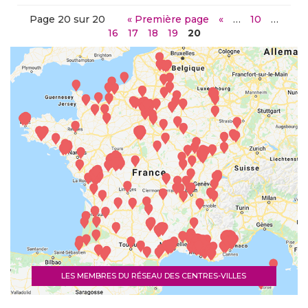
Page 20 sur 20
« Première page
«
…
10
…
16
17
18
19
20
LES MEMBRES DU RÉSEAU DES CENTRES-VILLES