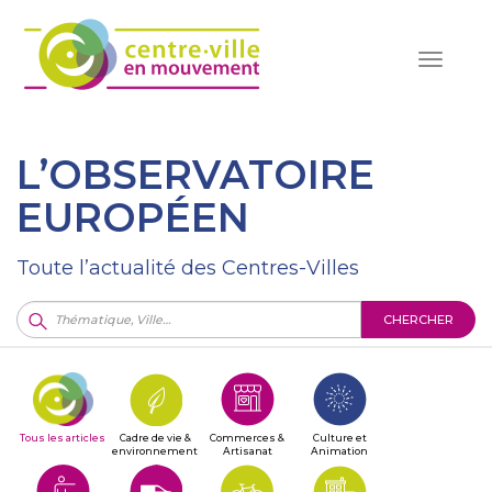
Toggle
navigat
L’OBSERVATOIRE
EUROPÉEN
Toute l’actualité des Centres-Villes
CHERCHER
Tous les articles
Cadre de vie &
Commerces &
Culture et
environnement
Artisanat
Animation