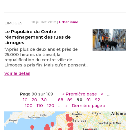
10 juillet 2017
|
Urbanisme
LIMOGES
Le Populaire du Centre :
réaménagement des rues de
Limoges
“Après plus de deux ans et près de
25.000 heures de travail, la
requalification du centre-ville de
Limoges a pris fin. Mais qu’en pensent...
Voir le détail
Page 90 sur 169
« Première page
«
…
10
20
30
…
88
89
90
91
92
…
100
110
120
…
»
Dernière page »