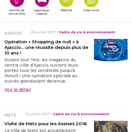
Gestion de
Logistique
Mobilité
Urbanisme
Centre-Ville
urbaine
25 juillet 2017
|
Cadre de vie & environnement
AJACCIO
Opération « Shopping de nuit » à
Ajaccio… une réussite depuis plus de
10 ans !
Durant tout l’été, les magasins du
centre-ville d’Ajaccio ouvrent leurs
portes tous les vendredis jusqu’à
minuit ! Une opération spéciale au
succès grandissant devenue...
Voir le détail
21 juillet 2017
|
Cadre de vie & environnement
METZ
Visite de Metz pour les Assises 2018
La Ville de Metz est actuellement