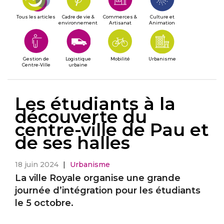
Tous les articles
Cadre de vie &
Commerces &
Culture et
environnement
Artisanat
Animation
Gestion de
Logistique
Mobilité
Urbanisme
Centre-Ville
urbaine
Les étudiants à la
découverte du
centre-ville de Pau et
de ses halles
18 juin 2024
|
Urbanisme
La ville Royale organise une grande
journée d’intégration pour les étudiants
le 5 octobre.