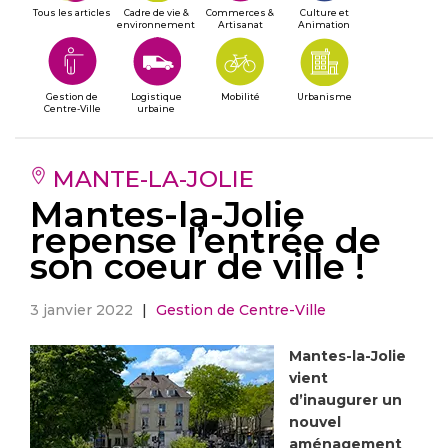
Tous les articles
Cadre de vie &
Commerces &
Culture et
environnement
Artisanat
Animation
Gestion de
Logistique
Mobilité
Urbanisme
Centre-Ville
urbaine
MANTE-LA-JOLIE
Mantes-la-Jolie
repense l’entrée de
son coeur de ville !
3 janvier 2022
|
Gestion de Centre-Ville
Mantes-la-Jolie
vient
d’inaugurer un
nouvel
aménagement