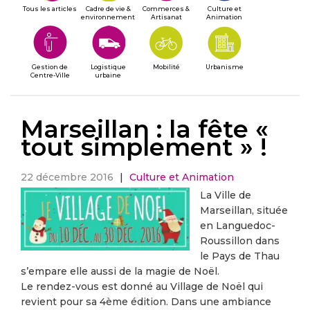
Tous les articles
Cadre de vie &
Commerces &
Culture et
environnement
Artisanat
Animation
Gestion de
Logistique
Mobilité
Urbanisme
Centre-Ville
urbaine
Marseillan : la fête «
tout simplement » !
22 décembre 2016
|
Culture et Animation
La Ville de
Marseillan, située
en Languedoc-
Roussillon dans
le Pays de Thau
s’empare elle aussi de la magie de Noël.
Le rendez-vous est donné au Village de Noël qui
revient pour sa 4ème édition. Dans une ambiance