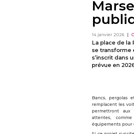
Marsei
publiq
14 janvier 2026
|
C
La place de la 
se transforme 
s’inscrit dans 
prévue en 2026
Bancs, pergolas e
remplacent les voit
permettront aux 
attentes, comme 
équipements pour 
Si ce projet suscit