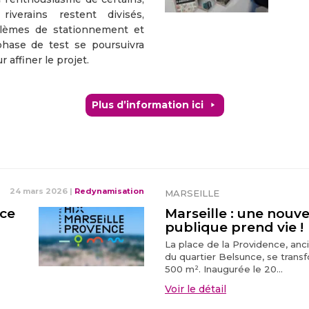
iverains restent divisés,
blèmes de stationnement et
phase de test se poursuivra
r affiner le projet.
Plus d’information ici
24 mars 2026
|
Redynamisation
MARSEILLE
nce
Marseille : une nouve
publique prend vie !
La place de la Providence, anci
du quartier Belsunce, se trans
500 m². Inaugurée le 20...
Voir le détail