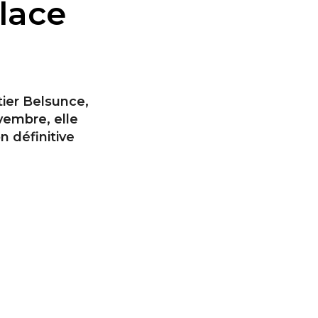
place
tier Belsunce,
vembre, elle
n définitive