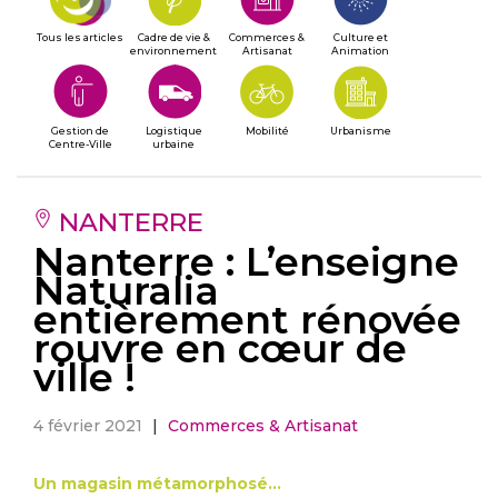
Tous les articles
Cadre de vie &
Commerces &
Culture et
environnement
Artisanat
Animation
Gestion de
Logistique
Mobilité
Urbanisme
Centre-Ville
urbaine
NANTERRE
Nanterre : L’enseigne
Naturalia
entièrement rénovée
rouvre en cœur de
ville !
4 février 2021
|
Commerces & Artisanat
Un magasin métamorphosé…