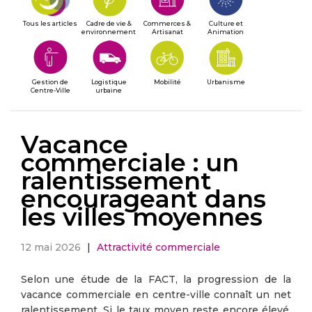
Tous les articles
Cadre de vie &
Commerces &
Culture et
environnement
Artisanat
Animation
Gestion de
Logistique
Mobilité
Urbanisme
Centre-Ville
urbaine
Vacance
commerciale : un
ralentissement
encourageant dans
les villes moyennes
12 mai 2026
|
Attractivité commerciale
Selon une étude de la FACT, la progression de la
vacance commerciale en centre-ville connaît un net
ralentissement. Si le taux moyen reste encore élevé,