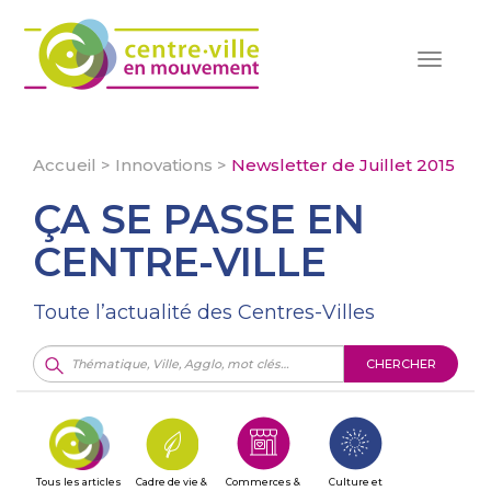
Toggle
navigat
Accueil
>
Innovations
>
Newsletter de Juillet 2015
ÇA SE PASSE EN
CENTRE-VILLE
Toute l’actualité des Centres-Villes
CHERCHER
Tous les articles
Cadre de vie &
Commerces &
Culture et