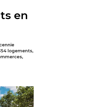
ts en
écennie
 354 logements,
 commerces,