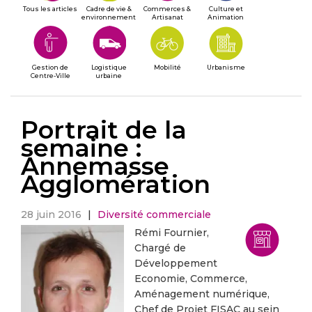
Tous les articles
Cadre de vie &
Commerces &
Culture et
environnement
Artisanat
Animation
Gestion de
Logistique
Mobilité
Urbanisme
Centre-Ville
urbaine
Portrait de la
semaine :
Annemasse
Agglomération
28 juin 2016
|
Diversité commerciale
Rémi Fournier,
Chargé de
Développement
Economie, Commerce,
Aménagement numérique,
Chef de Projet FISAC au sein