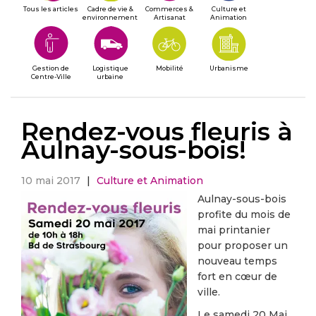
Tous les articles
Cadre de vie &
Commerces &
Culture et
environnement
Artisanat
Animation
Gestion de
Logistique
Mobilité
Urbanisme
Centre-Ville
urbaine
Rendez-vous fleuris à
Aulnay-sous-bois!
10 mai 2017
|
Culture et Animation
Aulnay-sous-bois
profite du mois de
mai printanier
pour proposer un
nouveau temps
fort en cœur de
ville.
Le samedi 20 Mai