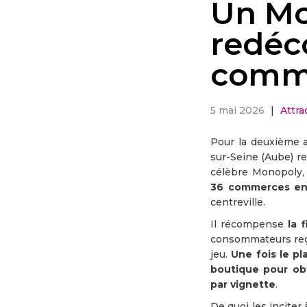
Un Mo
redéc
comme
5 mai 2026
|
Attra
Pour la deuxième a
sur-Seine (Aube) re
célèbre Monopoly,
36 commerces e
centreville.
Il récompense
la 
consommateurs reço
jeu.
Une fois le pl
boutique pour ob
par vignette
.
De quoi les inciter