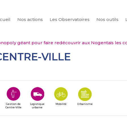
cueil
Nos actions
Les Observatoires
Nos outils
CHERCHER
nopoly géant pour faire redécouvrir aux Nogentais les c
CENTRE-VILLE
Gestion de
Logistique
Mobilité
Urbanisme
Centre-Ville
urbaine