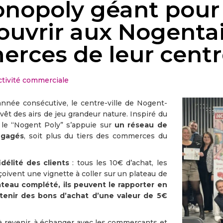
nopoly géant pour 
ouvrir aux Nogentai
rces de leur centre
ctivité commerciale
nnée consécutive, le centre-ville de Nogent-
vêt des airs de jeu grandeur nature. Inspiré du
 le “Nogent Poly” s’appuie sur
un réseau de
ngagés
, soit plus du tiers des commerces du
fidélité des clients
: tous les 10€ d’achat, les
ivent une vignette à coller sur un plateau de
ateau complété, ils peuvent le rapporter en
tenir des bons d’achat d’une valeur de 5€
 à revenir, à échanger avec les commerçants et