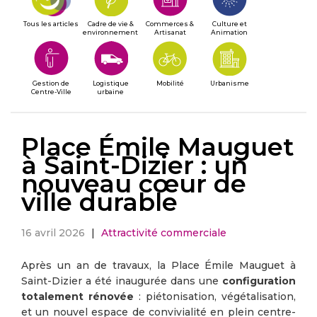
Tous les articles
Cadre de vie &
Commerces &
Culture et
environnement
Artisanat
Animation
Gestion de
Logistique
Mobilité
Urbanisme
Centre-Ville
urbaine
Place Émile Mauguet
à Saint-Dizier : un
nouveau cœur de
ville durable
16 avril 2026
|
Attractivité commerciale
Après un an de travaux, la Place Émile Mauguet à
Saint-Dizier a été inaugurée dans une
configuration
totalement rénovée
: piétonisation, végétalisation,
et un nouvel espace de convivialité en plein centre-