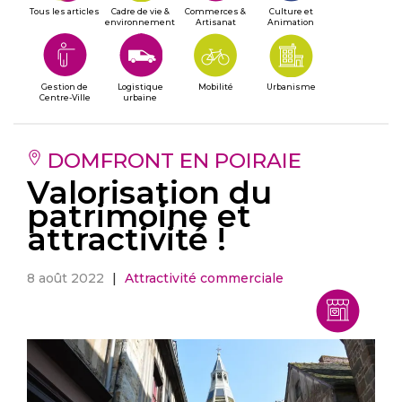
Tous les articles
Cadre de vie &
Commerces &
Culture et
environnement
Artisanat
Animation
Gestion de
Logistique
Mobilité
Urbanisme
Centre-Ville
urbaine
DOMFRONT EN POIRAIE
Valorisation du
patrimoine et
attractivité !
8 août 2022
|
Attractivité commerciale