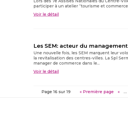
Lors des 7e Assises Nationales du Centre-Ville
participer à un atelier “tourisme et commerce”
Voir le détail
Les SEM: acteur du management d
Une nouvelle fois, les SEM marquent leur volo
la revitalisation des centres-villes. La Spl S
manager de commerce dans le...
Voir le détail
Page 16 sur 19
« Première page
«
…