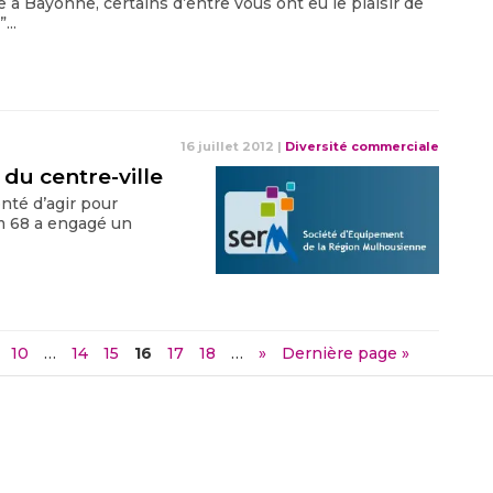
 à Bayonne, certains d’entre vous ont eu le plaisir de
...
16 juillet 2012
|
Diversité commerciale
u centre-ville
nté d’agir pour
erm 68 a engagé un
10
…
14
15
16
17
18
…
»
Dernière page »