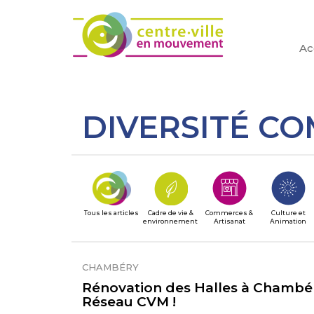
Ac
DIVERSITÉ C
Tous les articles
Cadre de vie &
Commerces &
Culture et
environnement
Artisanat
Animation
CHAMBÉRY
Rénovation des Halles à Chambé
Réseau CVM !