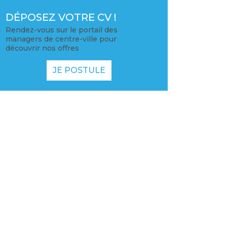
DÉPOSEZ VOTRE CV !
Rendez-vous sur le portail des
managers de centre-ville pour
découvrir nos offres
JE POSTULE