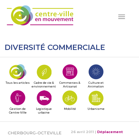
Toggle
navigat
DIVERSITÉ COMMERCIALE
Tous les articles
Cadre de vie &
Commerces &
Culture et
environnement
Artisanat
Animation
Gestion de
Logistique
Mobilité
Urbanisme
Centre-Ville
urbaine
26 avril 2011
|
Déplacement
CHERBOURG-OCTEVILLE