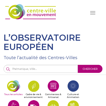
Toggle
navigat
L’OBSERVATOIRE
EUROPÉEN
Toute l’actualité des Centres-Villes
CHERCHER
Tous les articles
Cadre de vie &
Commerces &
Culture et
environnement
Artisanat
Animation