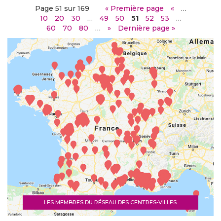
Page 51 sur 169
« Première page
«
…
10
20
30
…
49
50
51
52
53
…
60
70
80
…
»
Dernière page »
LES MEMBRES DU RÉSEAU DES CENTRES-VILLES