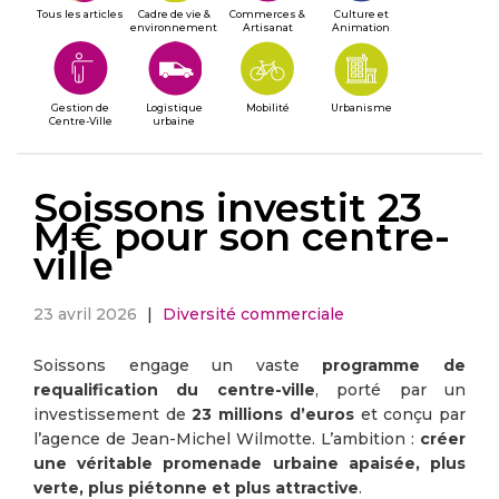
Tous les articles
Cadre de vie &
Commerces &
Culture et
environnement
Artisanat
Animation
Gestion de
Logistique
Mobilité
Urbanisme
Centre-Ville
urbaine
Soissons investit 23
M€ pour son centre-
ville
23 avril 2026
|
Diversité commerciale
Soissons engage un vaste
programme de
requalification du centre-ville
, porté par un
investissement de
23 millions d’euros
et conçu par
l’agence de Jean-Michel Wilmotte. L’ambition :
créer
une véritable promenade urbaine apaisée, plus
verte, plus piétonne et plus attractive
.