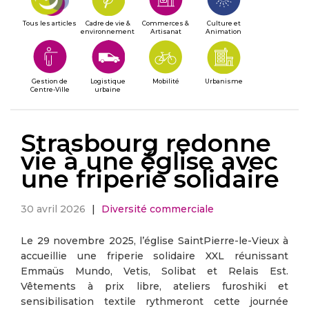
Tous les articles
Cadre de vie &
Commerces &
Culture et
environnement
Artisanat
Animation
Gestion de
Logistique
Mobilité
Urbanisme
Centre-Ville
urbaine
Strasbourg redonne
vie à une église avec
une friperie solidaire
30 avril 2026
|
Diversité commerciale
Le 29 novembre 2025, l’église SaintPierre-le-Vieux à
accueillie une friperie solidaire XXL réunissant
Emmaüs Mundo, Vetis, Solibat et Relais Est.
Vêtements à prix libre, ateliers furoshiki et
sensibilisation textile rythmeront cette journée