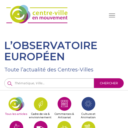
Toggle
navigat
L’OBSERVATOIRE
EUROPÉEN
Toute l’actualité des Centres-Villes
CHERCHER
Tous les articles
Cadre de vie &
Commerces &
Culture et
environnement
Artisanat
Animation