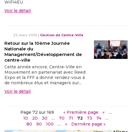
WiFi4EU
Voir le détail
22 mars 2019
|
Gestion de Centre-Ville
Retour sur la 10ème Journée
Nationale du
Management/Développement de
centre-ville
Cette année encore, Centre-Ville en
Mouvement en partenariat avec Reed
Expo et la FFF a donné rendez-vous à
de nombreux élus et managers sur...
Voir le détail
Page 72 sur 169
« Première page
«
…
10
20
30
…
70
71
72
73
74
…
80
90
100
…
»
Dernière page »